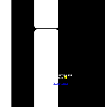
Фурнитура для
брелков
(5)
5 продуктов