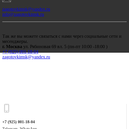
zagotovkimsk@yandex.ru
info@zagotovkimsk.ru
Так же вы можете связаться с нами через социальные сети и
месенджеры.
г. Москва
ул. Рябиновая 69 вл. 5 (пн-пт 10:00 -18:00 )
+7 (
925) 001-18-04
zagotovkimsk@yandex.ru
+7 (925) 001-18-04
Telegram, WhatsApp