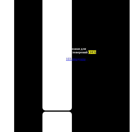
Обложки для
удостоверений
(103)
103 продукта