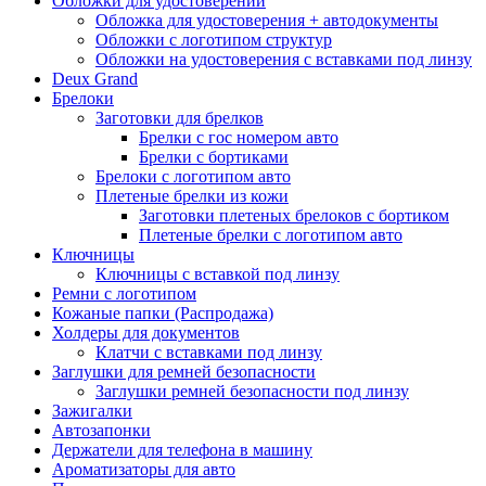
Обложки для удостоверений
Обложка для удостоверения + автодокументы
Обложки с логотипом структур
Обложки на удостоверения с вставками под линзу
Deux Grand
Брелоки
Заготовки для брелков
Брелки с гос номером авто
Брелки с бортиками
Брелоки с логотипом авто
Плетеные брелки из кожи
Заготовки плетеных брелоков с бортиком
Плетеные брелки с логотипом авто
Ключницы
Ключницы с вставкой под линзу
Ремни с логотипом
Кожаные папки (Распродажа)
Холдеры для документов
Клатчи с вставками под линзу
Заглушки для ремней безопасности
Заглушки ремней безопасности под линзу
Зажигалки
Автозапонки
Держатели для телефона в машину
Ароматизаторы для авто