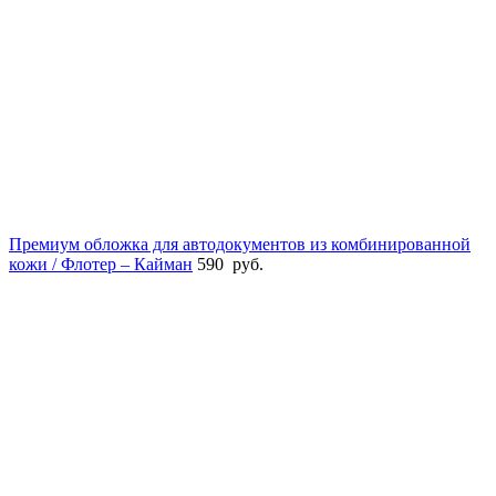
Премиум обложка для автодокументов из комбинированной
кожи / Флотер – Кайман
590
руб.