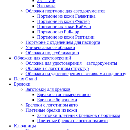
2в1 - VIP
Эко кожа
Обложки портмоне для автодокументов
Портмоне из кожи Галактика
Портмоне из кожи Флотер
Портмоне их кожи Кайман
Портмоне из Pull-app
Портмоне из кожи Рептилии
Портмоне с отделением для паспорта
Универсальные обложки
Обложки под сублимацию
Обложки для удостоверений
Обложка для удостоверения + автодокументы
Обложки с логотипом структур
Обложки на удостоверения с вставками под линзу
Deux Grand
Брелоки
Заготовки для брелков
Брелки с гос номером авто
Брелки с бортиками
Брелоки с логотипом авто
Плетеные брелки из кожи
Заготовки плетеных брелоков с бортиком
Плетеные брелки с логотипом авто
Ключницы