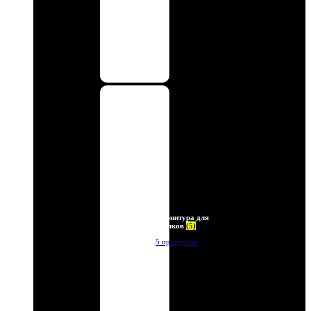
Фурнитура для
брелков
(5)
5 продуктов