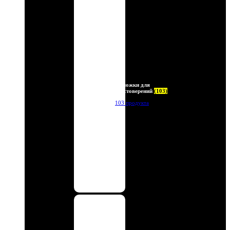
Обложки для
удостоверений
(103)
103 продукта