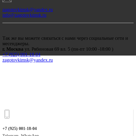
zagotovkimsk@yandex.ru
info@zagotovkimsk.ru
Так же вы можете связаться с нами через социальные сети и
месенджеры.
г. Москва
ул. Рябиновая 69 вл. 5 (пн-пт 10:00 -18:00 )
+7 (
925) 001-18-04
zagotovkimsk@yandex.ru
+7 (925) 001-18-04
Telegram, WhatsApp