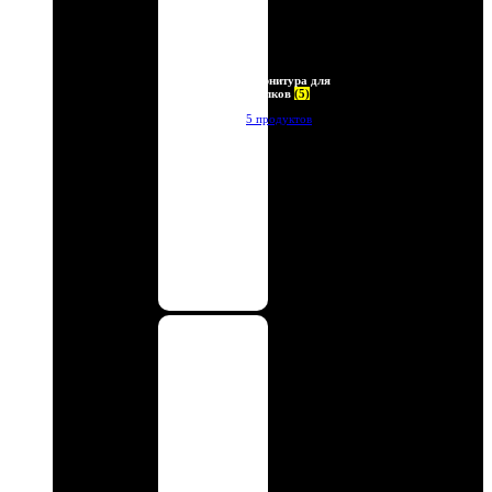
Фурнитура для
брелков
(5)
5 продуктов