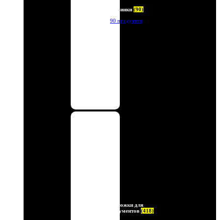
Новинки
(90)
90 продуктов
Обложки для
документов
(418)