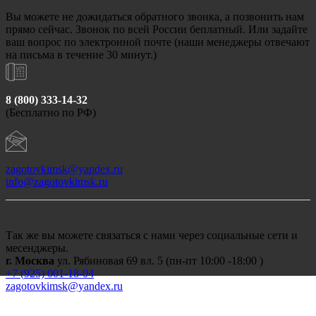
Вы можете не дожидаться обратного звонка, а позвонить нам
прямо сейчас. Звонок по всей России беплатный. Или задайте
ваш вопрос по электронной почте (наши менеджеры отвечают
на письма в течение 30 минут.)
8 (800) 333-14-32
(Бесплатно по РФ)
zagotovkimsk@yandex.ru
info@zagotovkimsk.ru
Так же вы можете связаться с нами через социальные сети и
месенджеры.
г. Москва
ул. Рябиновая 69 вл. 5 (пн-пт 10:00 -18:00 )
+7 (
925) 001-18-04
zagotovkimsk@yandex.ru