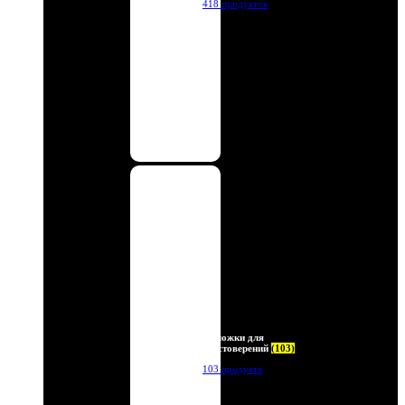
418 продуктов
Обложки для
удостоверений
(103)
103 продукта