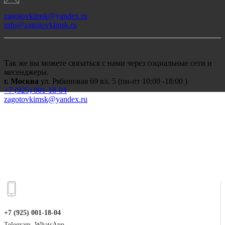
zagotovkimsk@yandex.ru
info@zagotovkimsk.ru
Так же вы можете связаться с нами через социальные сети и
месенджеры.
г. Москва
ул. Рябиновая 69 вл. 5 (пн-пт 10:00 -18:00 )
+7 (
925) 001-18-04
zagotovkimsk@yandex.ru
+7 (925) 001-18-04
Telegram, WhatsApp