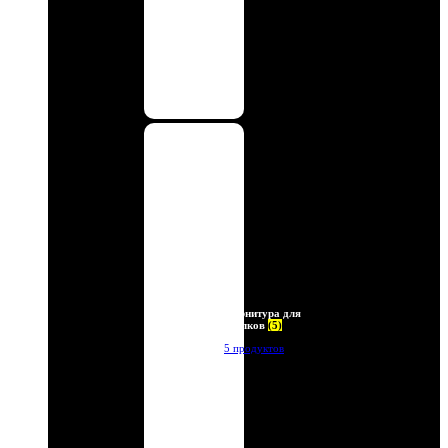
Фурнитура для
брелков
(5)
5 продуктов