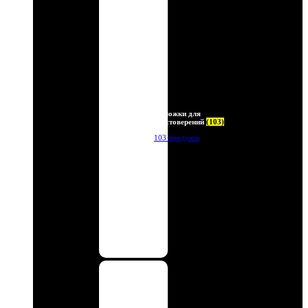
Обложки для
удостоверений
(103)
103 продукта