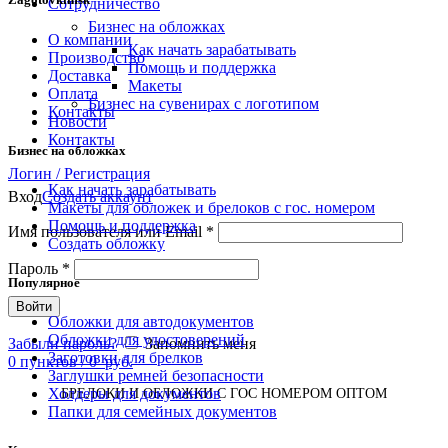
Сотрудничество
Бизнес на обложках
О компании
Как начать зарабатывать
Производство
Помощь и поддержка
Доставка
Макеты
Оплата
Бизнес на сувенирах с логотипом
Контакты
Новости
Контакты
Бизнес на обложках
Логин / Регистрация
Как начать зарабатывать
Вход
Создать аккаунт
Макеты для обложек и брелоков с гос. номером
Помощь и поддержка
Имя пользователя или Email
*
Создать обложку
Пароль
*
Популярное
Войти
Обложки для автодокументов
Обложки для удостоверений
Забыли пароль?
Запомнить меня
Заготовки для брелков
0
пунктов
/
0
руб.
Заглушки ремней безопасности
Холдеры для документов
БРЕЛОКИ И ОБЛОЖКИ С ГОС НОМЕРОМ ОПТОМ
Папки для семейных документов