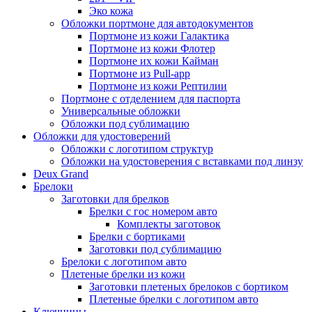
Эко кожа
Обложки портмоне для автодокументов
Портмоне из кожи Галактика
Портмоне из кожи Флотер
Портмоне их кожи Кайман
Портмоне из Pull-app
Портмоне из кожи Рептилии
Портмоне с отделением для паспорта
Универсальные обложки
Обложки под сублимацию
Обложки для удостоверений
Обложки с логотипом структур
Обложки на удостоверения с вставками под линзу
Deux Grand
Брелоки
Заготовки для брелков
Брелки с гос номером авто
Комплекты заготовок
Брелки с бортиками
Заготовки под сублимацию
Брелоки с логотипом авто
Плетеные брелки из кожи
Заготовки плетеных брелоков с бортиком
Плетеные брелки с логотипом авто
Ключницы