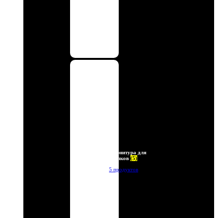
Фурнитура для
брелков
(5)
5 продуктов