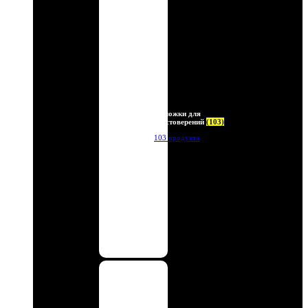
Обложки для
удостоверений
(103)
103 продукта