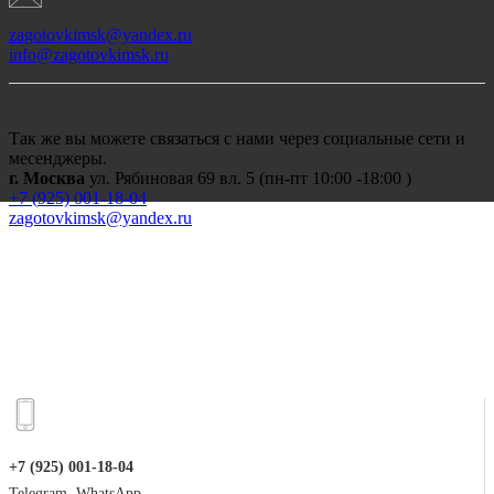
zagotovkimsk@yandex.ru
info@zagotovkimsk.ru
Так же вы можете связаться с нами через социальные сети и
месенджеры.
г. Москва
ул. Рябиновая 69 вл. 5 (пн-пт 10:00 -18:00 )
+7 (
925) 001-18-04
zagotovkimsk@yandex.ru
+7 (925) 001-18-04
Telegram, WhatsApp