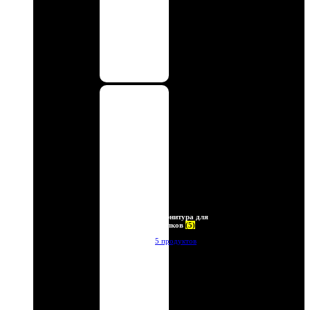
Фурнитура для
брелков
(5)
5 продуктов