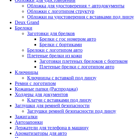
Обложки для удостоверений
Обложка для удостоверения + автодокументы
Обложки с логотипом структур
Обложки на удостоверения с вставками под линзу
Deux Grand
Брелоки
Заготовки для брелков
Брелки с гос номером авто
Брелки с бортиками
Брелоки с логотипом авто
Плетеные брелки из кожи
Заготовки плетеных брелоков с бортиком
Плетеные брелки с логотипом авто
Ключницы
Ключницы с вставкой под линзу
Ремни с логотипом
Кожаные папки (Распродажа)
Холдеры для документов
Клатчи с вставками под линзу
Заглушки для ремней безопасности
Заглушки ремней безопасности под линзу
Зажигалки
Автозапонки
Держатели для телефона в машину
Ароматизаторы для авто