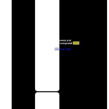
Обложки для
удостоверений
(103)
103 продукта