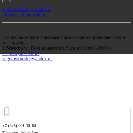
zagotovkimsk@yandex.ru
info@zagotovkimsk.ru
Так же вы можете связаться с нами через социальные сети и
месенджеры.
г. Москва
ул. Рябиновая 69 вл. 5 (пн-пт 10:00 -18:00 )
+7 (
925) 001-18-04
zagotovkimsk@yandex.ru
+7 (925) 001-18-04
Telegram, WhatsApp