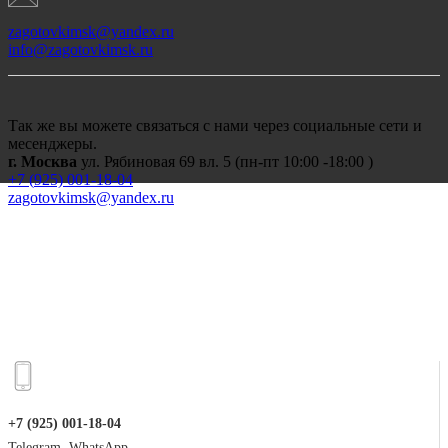
zagotovkimsk@yandex.ru
info@zagotovkimsk.ru
Так же вы можете связаться с нами через социальные сети и
месенджеры.
г. Москва
ул. Рябиновая 69 вл. 5 (пн-пт 10:00 -18:00 )
+7 (
925) 001-18-04
zagotovkimsk@yandex.ru
+7 (925) 001-18-04
Telegram, WhatsApp