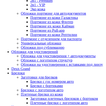
2в1 - Premium
2в1 - VIP
Эко кожа
Обложки портмоне для автодокументов
Портмоне из кожи Галактика
Портмоне из кожи Флотер
Портмоне их кожи Кайман
Портмоне из Pull-app
Портмоне из кожи Рептилии
Портмоне с отделением для паспорта
Универсальные обложки
Обложки под сублимацию
Обложки для удостоверений
Обложка для удостоверения + автодокументы
Обложки с логотипом структур
Обложки на удостоверения с вставками под линзу
Deux Grand
Брелоки
Заготовки для брелков
Брелки с гос номером авто
Брелки с бортиками
Брелоки с логотипом авто
Плетеные брелки из кожи
Заготовки плетеных брелоков с бортиком
Плетеные брелки с логотипом авто