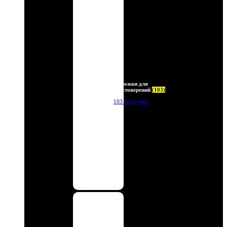
Обложки для
удостоверений
(103)
103 продукта