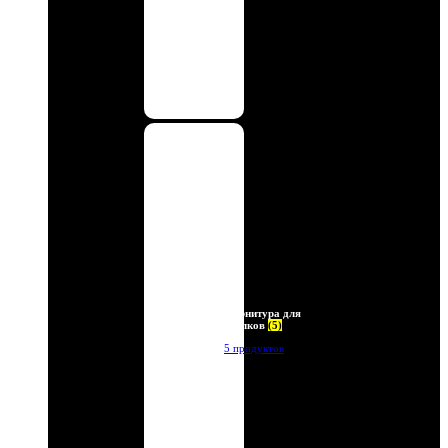
Фурнитура для
брелков
(5)
5 продуктов