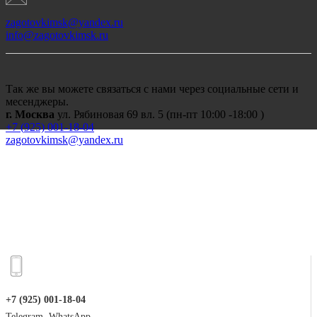
zagotovkimsk@yandex.ru
info@zagotovkimsk.ru
Так же вы можете связаться с нами через социальные сети и
месенджеры.
г. Москва
ул. Рябиновая 69 вл. 5 (пн-пт 10:00 -18:00 )
+7 (
925) 001-18-04
zagotovkimsk@yandex.ru
+7 (925) 001-18-04
Telegram, WhatsApp