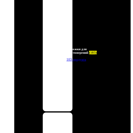
Обложки для
удостоверений
(103)
103 продукта