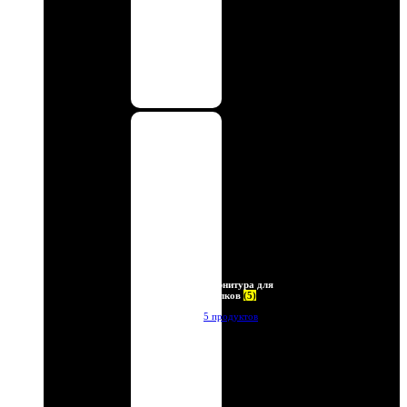
Фурнитура для
брелков
(5)
5 продуктов