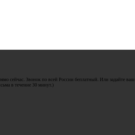
рямо сейчас. Звонок по всей России беплатный. Или задайте ваш
ьма в течение 30 минут.)