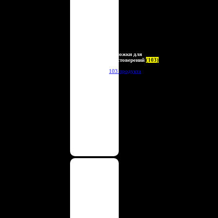
Обложки для
удостоверений
(103)
103 продукта