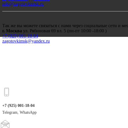
info@zagotovkimsk.ru
Так же вы можете связаться с нами через социальные сети и м
г. Москва
ул. Рябиновая 69 вл. 5 (пн-пт 10:00 -18:00 )
+7 (
925) 001-18-04
zagotovkimsk@yandex.ru
+7 (925) 001-18-04
Telegram, WhatsApp