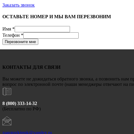
Заказать звонок
ОСТАВЬТЕ НОМЕР И МЫ ВАМ ПЕРЕЗВОНИМ
Имя
*
Телефон
*
Перезвоните мне
КОНТАКТЫ ДЛЯ СВЯЗИ
Вы можете не дожидаться обратного звонка, а позвонить нам п
вопрос по электронной почте (наши менеджеры отвечают на пис
8 (800) 333-14-32
(Бесплатно по РФ)
zagotovkimsk@yandex.ru