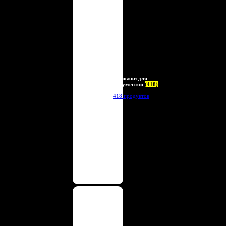
Обложки для
документов
(418)
418 продуктов