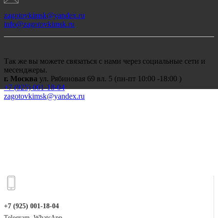
zagotovkimsk@yandex.ru
info@zagotovkimsk.ru
Так же вы можете связаться с нами через социальные сети и
месенджеры.
г. Москва
ул. Рябиновая 69 вл. 5 (пн-пт 10:00 -18:00 )
+7 (
925) 001-18-04
zagotovkimsk@yandex.ru
+7 (925) 001-18-04
Telegram, WhatsApp