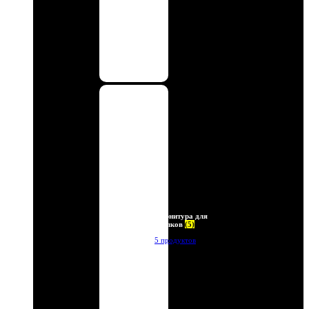
Фурнитура для
брелков
(5)
5 продуктов