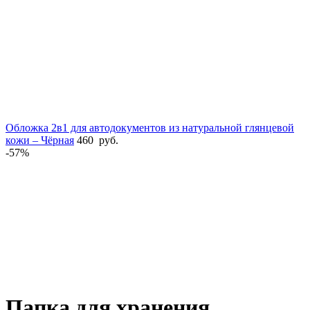
Обложка 2в1 для автодокументов из натуральной глянцевой
кожи – Чёрная
460
руб.
-57%
Увеличить
Папка для хранения