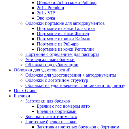
Обложки 2в1 из кожи Pull-app
2в1 - Premium
2в1 - VIP
Эко кожа
Обложки портмоне для автодокументов
Портмоне из кожи Галактика
Портмоне из кожи Флотер
Портмоне их кожи Кайман
Портмоне из Pull-app
Портмоне из кожи Рептилии
Портмоне с отделением для паспорта
Универсальные обложки
Обложки под сублимацию
Обложки для удостоверений
Обложка для удостоверения + автодокументы
Обложки с логотипом структур
Обложки на удостоверения с вставками под линзу
Deux Grand
Брелоки
Заготовки для брелков
Брелки с гос номером авто
Брелки с бортиками
Брелоки с логотипом авто
Плетеные брелки из кожи
Заготовки плетеных брелоков с бортиком