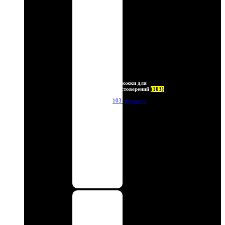
Обложки для
удостоверений
(103)
103 продукта