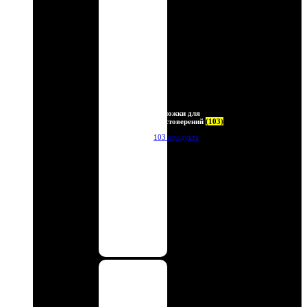
Обложки для
удостоверений
(103)
103 продукта