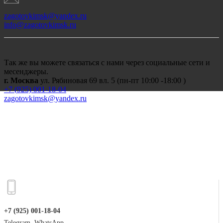
zagotovkimsk@yandex.ru
info@zagotovkimsk.ru
Так же вы можете связаться с нами через социальные сети и
месенджеры.
г. Москва
ул. Рябиновая 69 вл. 5 (пн-пт 10:00 -18:00 )
+7 (
925) 001-18-04
zagotovkimsk@yandex.ru
+7 (925) 001-18-04
Telegram, WhatsApp