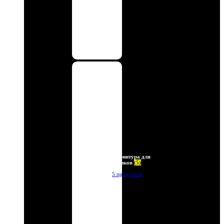
Фурнитура для
брелков
(5)
5 продуктов