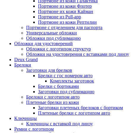
Портмоне из кожи Галактика
Портмоне из кожи Флотер
Портмоне их кожи Кайман
Портмоне из Pull-app
Портмоне из кожи Рептилии
Портмоне с отделением для паспорта
Универсальные обложки
Обложки под сублимацию
Обложки для удостоверений
Обложки с логотипом структур
Обложки на удостоверения с вставками под линзу
Deux Grand
Брелоки
Заготовки для брелков
Брелки с гос номером авто
Комплекты заготовок
Брелки с бортиками
Заготовки под сублимацию
Брелоки с логотипом авто
Плетеные брелки из кожи
Заготовки плетеных брелоков с бортиком
Плетеные брелки с логотипом авто
Ключницы
Ключницы с вставкой под линзу
Ремни с логотипом