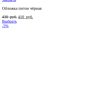
Обложка питон чёрная
430
руб.
410
руб.
Выбрать
-5%