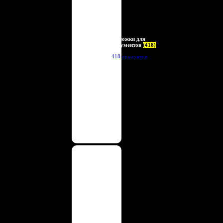
Обложки для
документов
(418)
418 продуктов