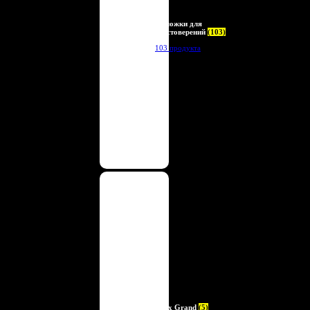
Обложки для
удостоверений
(103)
103 продукта
Deux Grand
(5)