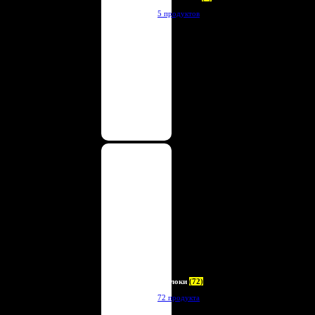
5 продуктов
Брелоки
(72)
72 продукта