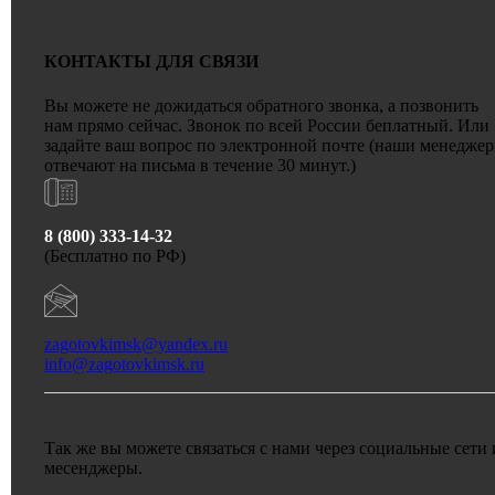
КОНТАКТЫ ДЛЯ СВЯЗИ
Вы можете не дожидаться обратного звонка, а позвонить
нам прямо сейчас. Звонок по всей России беплатный. Или
задайте ваш вопрос по электронной почте (наши менедже
отвечают на письма в течение 30 минут.)
8 (800) 333-14-32
(Бесплатно по РФ)
zagotovkimsk@yandex.ru
info@zagotovkimsk.ru
Так же вы можете связаться с нами через социальные сети 
месенджеры.