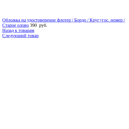
Обложка на удостоверение флотер / Бордо / Круг+гос. номер /
Старое олово
390
руб.
Назад к товарам
Следующий товар