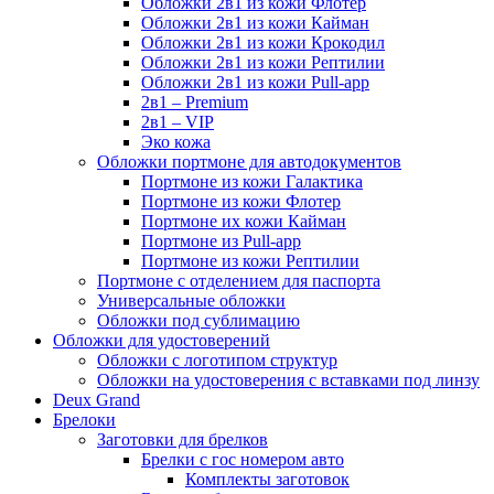
Обложки 2в1 из кожи Флотер
Обложки 2в1 из кожи Кайман
Обложки 2в1 из кожи Крокодил
Обложки 2в1 из кожи Рептилии
Обложки 2в1 из кожи Pull-app
2в1 – Premium
2в1 – VIP
Эко кожа
Обложки портмоне для автодокументов
Портмоне из кожи Галактика
Портмоне из кожи Флотер
Портмоне их кожи Кайман
Портмоне из Pull-app
Портмоне из кожи Рептилии
Портмоне с отделением для паспорта
Универсальные обложки
Обложки под сублимацию
Обложки для удостоверений
Обложки с логотипом структур
Обложки на удостоверения с вставками под линзу
Deux Grand
Брелоки
Заготовки для брелков
Брелки с гос номером авто
Комплекты заготовок