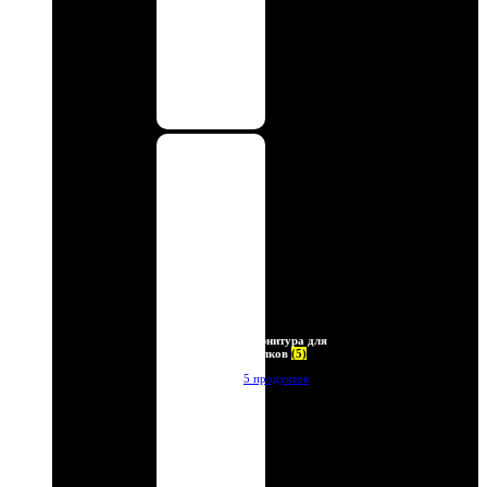
Фурнитура для
брелков
(5)
5 продуктов