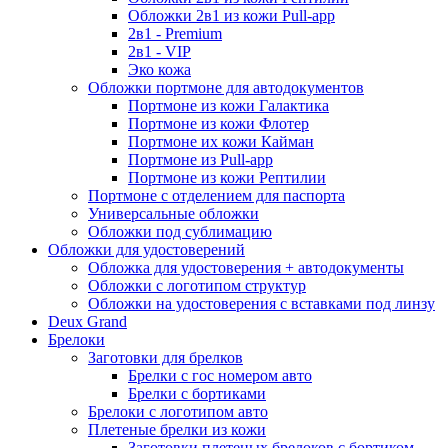
Обложки 2в1 из кожи Pull-app
2в1 - Premium
2в1 - VIP
Эко кожа
Обложки портмоне для автодокументов
Портмоне из кожи Галактика
Портмоне из кожи Флотер
Портмоне их кожи Кайман
Портмоне из Pull-app
Портмоне из кожи Рептилии
Портмоне с отделением для паспорта
Универсальные обложки
Обложки под сублимацию
Обложки для удостоверений
Обложка для удостоверения + автодокументы
Обложки с логотипом структур
Обложки на удостоверения с вставками под линзу
Deux Grand
Брелоки
Заготовки для брелков
Брелки с гос номером авто
Брелки с бортиками
Брелоки с логотипом авто
Плетеные брелки из кожи
Заготовки плетеных брелоков с бортиком