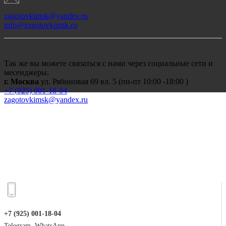
zagotovkimsk@yandex.ru
info@zagotovkimsk.ru
Так же вы можете связаться с нами через социальные сети и
месенджеры.
г. Москва
ул. Рябиновая 69 вл. 5 (пн-пт 10:00 -18:00 )
+7 (
925) 001-18-04
zagotovkimsk@yandex.ru
+7 (925) 001-18-04
Telegram, WhatsApp