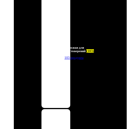
Обложки для
удостоверений
(103)
103 продукта