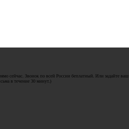
рямо сейчас. Звонок по всей России беплатный. Или задайте ваш
ьма в течение 30 минут.)