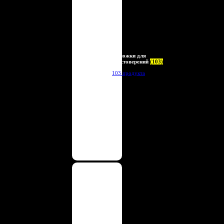
Обложки для
удостоверений
(103)
103 продукта