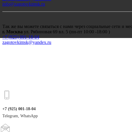
info@zagotovkimsk.ru
Так же вы можете связаться с нами через социальные сети и м
г. Москва
ул. Рябиновая 69 вл. 5 (пн-пт 10:00 -18:00 )
+7 (
925) 001-18-04
zagotovkimsk@yandex.ru
+7 (925) 001-18-04
Telegram, WhatsApp