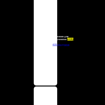
Обложки для
документов
(418)
418 продуктов