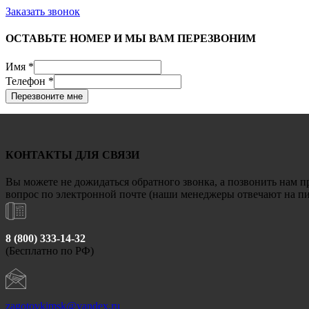
Заказать звонок
ОСТАВЬТЕ НОМЕР И МЫ ВАМ ПЕРЕЗВОНИМ
Имя
*
Телефон
*
Перезвоните мне
КОНТАКТЫ ДЛЯ СВЯЗИ
Вы можете не дожидаться обратного звонка, а позвонить нам п
вопрос по электронной почте (наши менеджеры отвечают на пис
8 (800) 333-14-32
(Бесплатно по РФ)
zagotovkimsk@yandex.ru