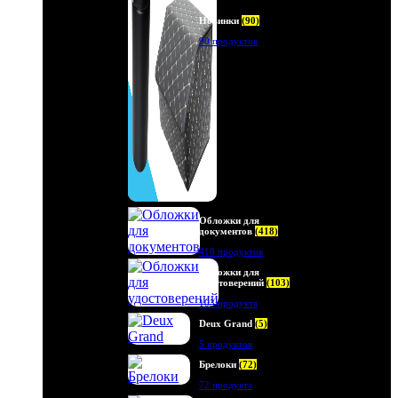
Новинки
(90)
90 продуктов
Обложки для
документов
(418)
418 продуктов
Обложки для
удостоверений
(103)
103 продукта
Deux Grand
(5)
5 продуктов
Брелоки
(72)
72 продукта