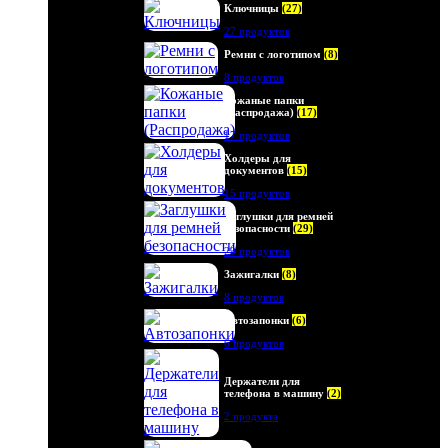
Ключницы
(27)
27 продуктов
Ремни с логотипом
(8)
8 продуктов
Кожаные папки
(Распродажа)
(17)
17 продуктов
Холдеры для
документов
(15)
15 продуктов
Заглушки для ремней
безопасности
(29)
29 продуктов
Зажигалки
(8)
8 продуктов
Автозапонки
(6)
6 продуктов
Держатели для
телефона в машину
(2)
2 продукта