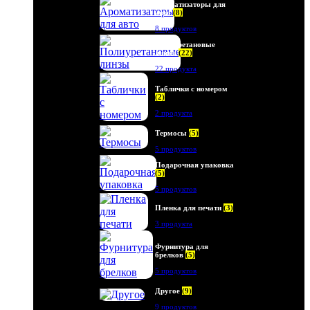
Ароматизаторы для
авто
(8)
8 продуктов
Полиуретановые
линзы
(22)
22 продукта
Таблички с номером
(2)
2 продукта
Термосы
(5)
5 продуктов
Подарочная упаковка
(5)
5 продуктов
Пленка для печати
(3)
3 продукта
Фурнитура для
брелков
(5)
5 продуктов
Другое
(9)
9 продуктов