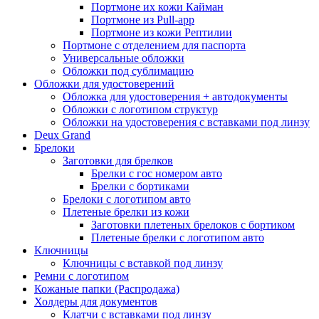
Портмоне их кожи Кайман
Портмоне из Pull-app
Портмоне из кожи Рептилии
Портмоне с отделением для паспорта
Универсальные обложки
Обложки под сублимацию
Обложки для удостоверений
Обложка для удостоверения + автодокументы
Обложки с логотипом структур
Обложки на удостоверения с вставками под линзу
Deux Grand
Брелоки
Заготовки для брелков
Брелки с гос номером авто
Брелки с бортиками
Брелоки с логотипом авто
Плетеные брелки из кожи
Заготовки плетеных брелоков с бортиком
Плетеные брелки с логотипом авто
Ключницы
Ключницы с вставкой под линзу
Ремни с логотипом
Кожаные папки (Распродажа)
Холдеры для документов
Клатчи с вставками под линзу