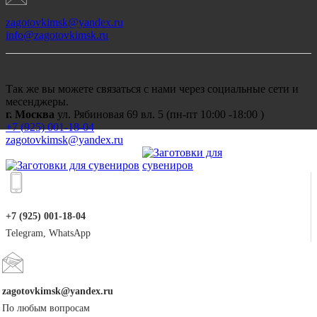
zagotovkimsk@yandex.ru
info@zagotovkimsk.ru
Так же вы можете связаться с нами через социальные сети и
месенджеры.
г. Москва
ул. Рябиновая 69 вл. 5 (пн-пт 10:00 -18:00 )
+7 (
925) 001-18-04
zagotovkimsk@yandex.ru
+7 (925) 001-18-04
Telegram, WhatsApp
zagotovkimsk@yandex.ru
По любым вопросам