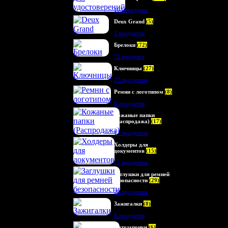
103 продукта
Deux Grand
(5)
5 продуктов
Брелоки
(72)
72 продукта
Ключницы
(27)
27 продуктов
Ремни с логотипом
(8)
8 продуктов
Кожаные папки
(Распродажа)
(17)
17 продуктов
Холдеры для
документов
(15)
15 продуктов
Заглушки для ремней
безопасности
(29)
29 продуктов
Зажигалки
(8)
8 продуктов
Автозапонки
(6)