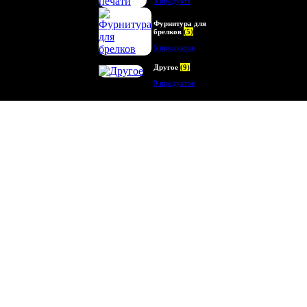
3 продукта
Фурнитура для
брелков
(5)
5 продуктов
Другое
(9)
9 продуктов