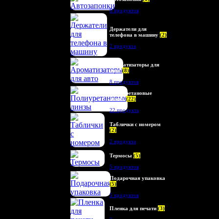
6 продуктов
Держатели для
телефона в машину
(2)
2 продукта
Ароматизаторы для
авто
(8)
8 продуктов
Полиуретановые
линзы
(22)
22 продукта
Таблички с номером
(2)
2 продукта
Термосы
(5)
5 продуктов
Подарочная упаковка
(5)
5 продуктов
Пленка для печати
(3)