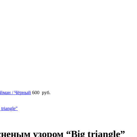
айман / Чёрный
600
руб.
неным узором “Big triangle”