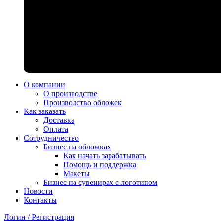
О компании
О производстве
Производство обложек
Как заказать
Доставка
Оплата
Сотрудничество
Бизнес на обложках
Как начать зарабатывать
Помощь и поддержка
Макеты
Бизнес на сувенирах с логотипом
Новости
Контакты
Логин / Регистрация