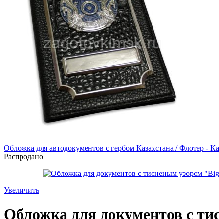
Обложка для автодокументов с гербом Казахстана / Флотер - К
Распродано
Увеличить
Обложка для документов с тис