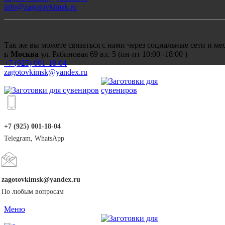
info@zagotovkimsk.ru
Так же вы можете связаться с нами через социальные сети и м
г. Москва
ул. Рябиновая 69 вл. 5 (пн-пт 10:00 -18:00 )
+7 (
925) 001-18-04
zagotovkimsk@yandex.ru
+7 (925) 001-18-04
Telegram, WhatsApp
zagotovkimsk@yandex.ru
По любым вопросам
Меню