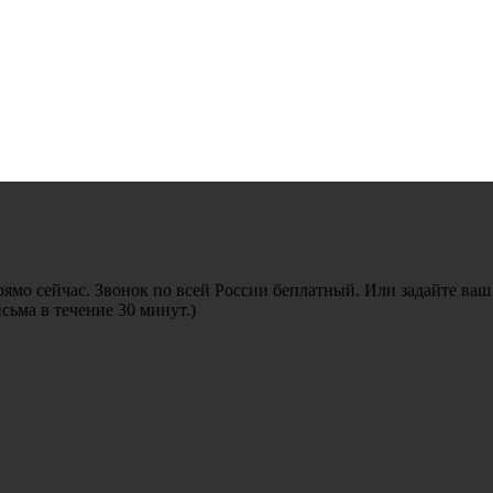
рямо сейчас. Звонок по всей России беплатный. Или задайте ваш
ьма в течение 30 минут.)