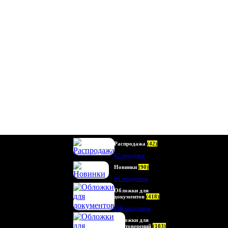
Распродажа
(42)
42 продукта
Новинки
(90)
90 продуктов
Обложки для
документов
(418)
418 продуктов
Обложки для
удостоверений
(103)