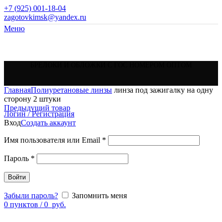
+7 (
925) 001-18-04
zagotovkimsk@yandex.ru
Меню
БРЕЛОКИ И ОБЛОЖКИ С ГОС НОМЕРОМ ОПТОМ
Главная
Полиуретановые линзы
линза под зажигалку на одну
сторону 2 штуки
Предыдущий товар
Логин / Регистрация
Вход
Создать аккаунт
Имя пользователя или Email
*
Пароль
*
Войти
Забыли пароль?
Запомнить меня
0
пунктов
/
0
руб.