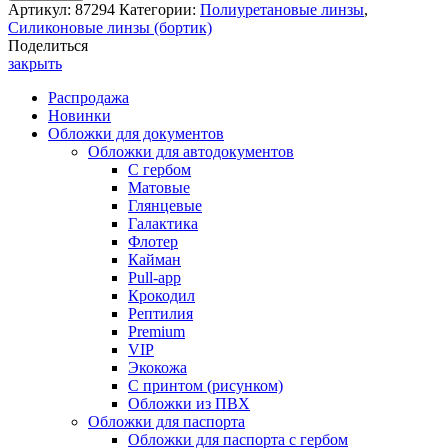
Артикул:
87294
Категории:
Полиуретановые линзы
,
Силиконовые линзы (бортик)
Поделиться
закрыть
Распродажа
Новинки
Обложки для документов
Обложки для автодокументов
С гербом
Матовые
Глянцевые
Галактика
Флотер
Кайман
Pull-app
Крокодил
Рептилия
Premium
VIP
Экокожа
С принтом (рисунком)
Обложки из ПВХ
Обложки для паспорта
Обложки для паспорта с гербом