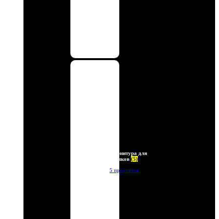
Фурнитура для
брелков
(5)
5 продуктов