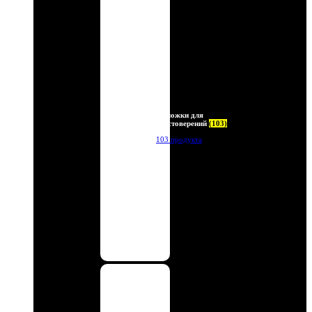
Обложки для
удостоверений
(103)
103 продукта