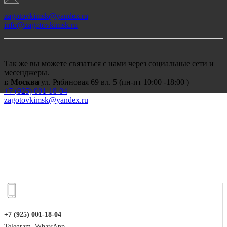
zagotovkimsk@yandex.ru
info@zagotovkimsk.ru
Так же вы можете связаться с нами через социальные сети и
месенджеры.
г. Москва
ул. Рябиновая 69 вл. 5 (пн-пт 10:00 -18:00 )
+7 (
925) 001-18-04
zagotovkimsk@yandex.ru
+7 (925) 001-18-04
Telegram, WhatsApp