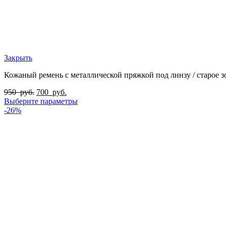
Закрыть
Кожаный ремень с металлической пряжкой под линзу / старое з
950
руб.
700
руб.
Выберите параметры
-26%