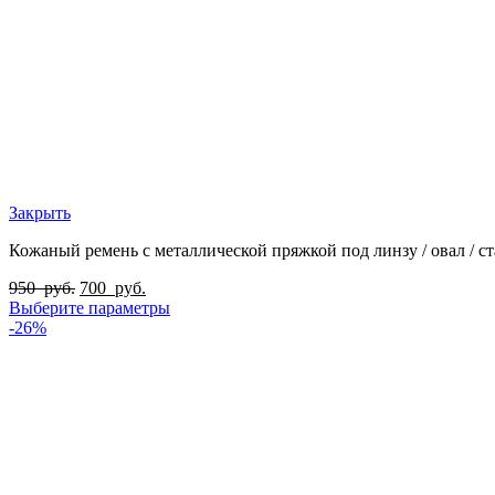
Закрыть
Кожаный ремень с металлической пряжкой под линзу / овал / ст
950
руб.
700
руб.
Выберите параметры
-26%