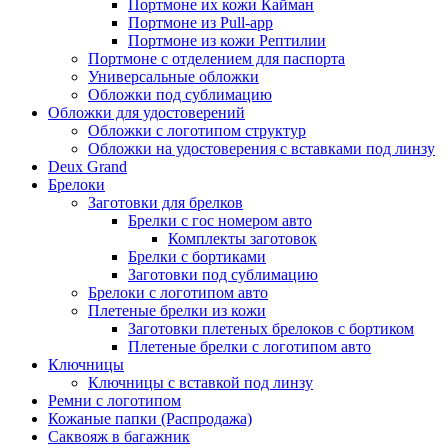
Портмоне их кожи Кайман
Портмоне из Pull-app
Портмоне из кожи Рептилии
Портмоне с отделением для паспорта
Универсальные обложки
Обложки под сублимацию
Обложки для удостоверений
Обложки с логотипом структур
Обложки на удостоверения с вставками под линзу
Deux Grand
Брелоки
Заготовки для брелков
Брелки с гос номером авто
Комплекты заготовок
Брелки с бортиками
Заготовки под сублимацию
Брелоки с логотипом авто
Плетеные брелки из кожи
Заготовки плетеных брелоков с бортиком
Плетеные брелки с логотипом авто
Ключницы
Ключницы с вставкой под линзу
Ремни с логотипом
Кожаные папки (Распродажа)
Саквояж в багажник