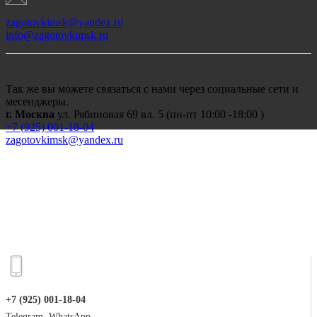
zagotovkimsk@yandex.ru
info@zagotovkimsk.ru
Так же вы можете связаться с нами через социальные сети и
месенджеры.
г. Москва
ул. Рябиновая 69 вл. 5 (пн-пт 10:00 -18:00 )
+7 (
925) 001-18-04
zagotovkimsk@yandex.ru
+7 (925) 001-18-04
Telegram, WhatsApp