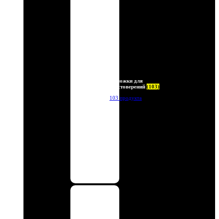
Обложки для
удостоверений
(103)
103 продукта