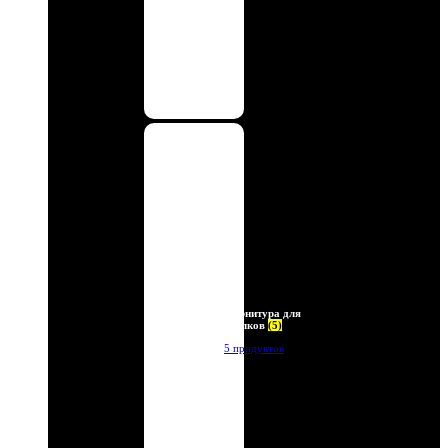
Фурнитура для
брелков
(5)
5 продуктов