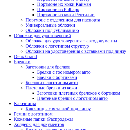
Портмоне их кожи Кайман
Портмоне из Pull-app
Портмоне из кожи Рептилии
Портмоне с отделением для паспорта
Универсальные обложки
Обложки под сублимацию
Обложки для удостоверений
Обложка для удостоверения + автодокументы
Обложки с логотипом структур
Обложки на удостоверения с вставками под линзу
Deux Grand
Брелоки
Заготовки для брелков
Брелки с гос номером авто
Брелки с бортиками
Брелоки с логотипом авто
Плетеные брелки из кожи
Заготовки плетеных брелоков с бортиком
Плетеные брелки с логотипом авто
Ключницы
Ключницы с вставкой под линзу
Ремни с логотипом
Кожаные папки (Распродажа)
Холдеры для документов
Клатчи с вставками под линзу