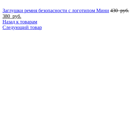
Заглушки ремня безопасности с логотипом Мини
430
руб.
380
руб.
Назад к товарам
Следующий товар