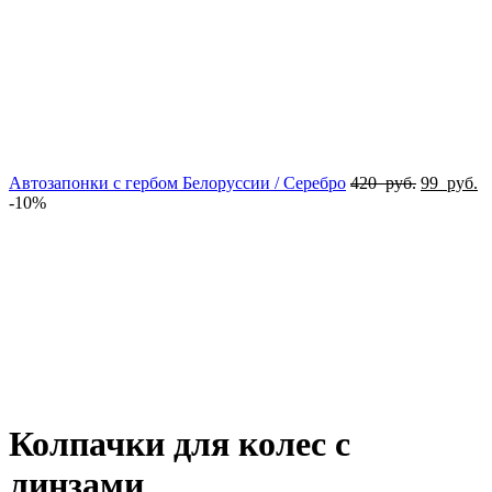
Автозапонки с гербом Белоруссии / Серебро
420
руб.
99
руб.
-10%
Увеличить
Колпачки для колес с
линзами