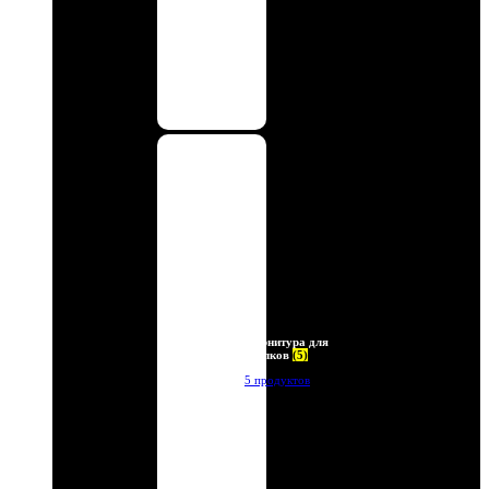
Фурнитура для
брелков
(5)
5 продуктов