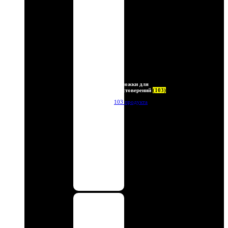
Обложки для
удостоверений
(103)
103 продукта