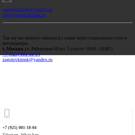
zagotovkimsk@yandex.ru
info@zagotovkimsk.ru
Так же вы можете связаться с нами через социальные сети и
месенджеры.
г. Москва
ул. Рябиновая 69 вл. 5 (пн-пт 10:00 -18:00 )
+7 (
925) 001-18-04
zagotovkimsk@yandex.ru
+7 (925) 001-18-04
Telegram, WhatsApp