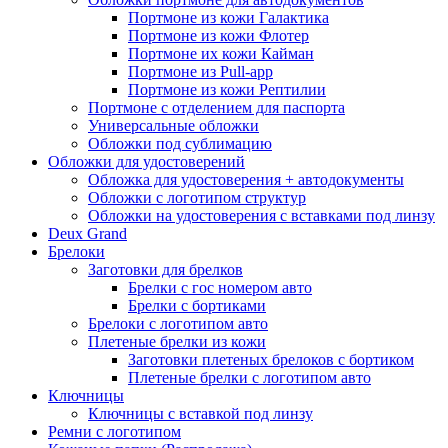
Портмоне из кожи Галактика
Портмоне из кожи Флотер
Портмоне их кожи Кайман
Портмоне из Pull-app
Портмоне из кожи Рептилии
Портмоне с отделением для паспорта
Универсальные обложки
Обложки под сублимацию
Обложки для удостоверений
Обложка для удостоверения + автодокументы
Обложки с логотипом структур
Обложки на удостоверения с вставками под линзу
Deux Grand
Брелоки
Заготовки для брелков
Брелки с гос номером авто
Брелки с бортиками
Брелоки с логотипом авто
Плетеные брелки из кожи
Заготовки плетеных брелоков с бортиком
Плетеные брелки с логотипом авто
Ключницы
Ключницы с вставкой под линзу
Ремни с логотипом