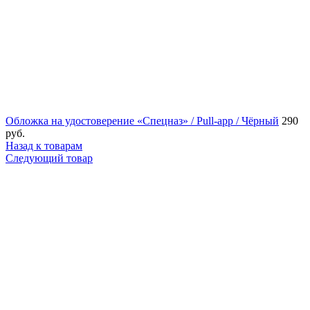
Обложка на удостоверение «Спецназ» / Pull-app / Чёрный
290
руб.
Назад к товарам
Следующий товар