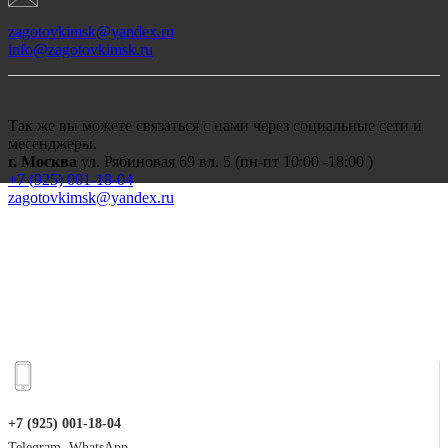
zagotovkimsk@yandex.ru
info@zagotovkimsk.ru
Так же вы можете связаться с нами через социальные сети и
месенджеры.
г. Москва
ул. Рябиновая 69 вл. 5 (пн-пт 10:00 -18:00 )
+7 (
925) 001-18-04
zagotovkimsk@yandex.ru
+7 (925) 001-18-04
Telegram, WhatsApp