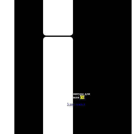
Фурнитура для
брелков
(5)
5 продуктов