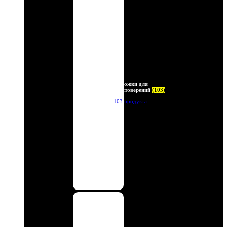
Обложки для
удостоверений
(103)
103 продукта