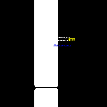
Обложки для
документов
(418)
418 продуктов