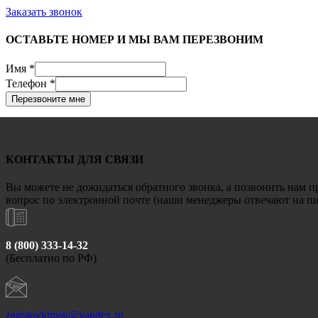
Заказать звонок
ОСТАВЬТЕ НОМЕР И МЫ ВАМ ПЕРЕЗВОНИМ
Имя
*
Телефон
*
Перезвоните мне
КОНТАКТЫ ДЛЯ СВЯЗИ
Вы можете не дожидаться обратного звонка, а позвонить нам п
вопрос по электронной почте (наши менеджеры отвечают на пис
8 (800) 333-14-32
(Бесплатно по РФ)
zagotovkimsk@yandex.ru