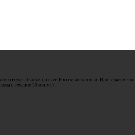
рямо сейчас. Звонок по всей России беплатный. Или задайте ваш
ьма в течение 30 минут.)