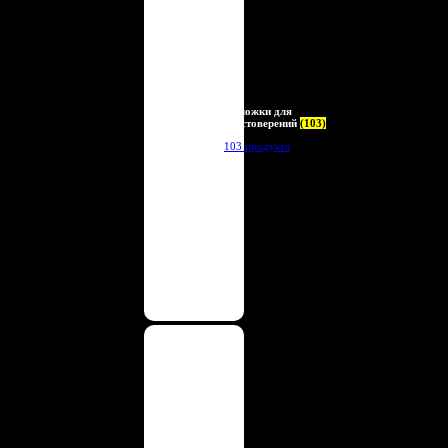
Обложки для
удостоверений
(103)
103 продукта