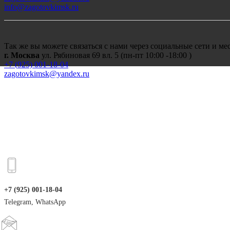
info@zagotovkimsk.ru
Так же вы можете связаться с нами через социальные сети и м
г. Москва
ул. Рябиновая 69 вл. 5 (пн-пт 10:00 -18:00 )
+7 (
925) 001-18-04
zagotovkimsk@yandex.ru
+7 (925) 001-18-04
Telegram, WhatsApp