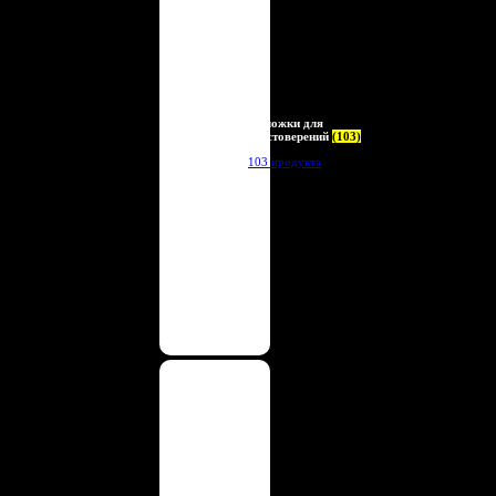
Обложки для
удостоверений
(103)
103 продукта