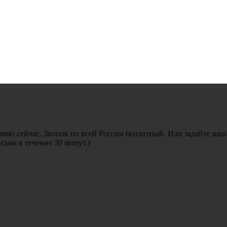
рямо сейчас. Звонок по всей России беплатный. Или задайте ваш
ьма в течение 30 минут.)