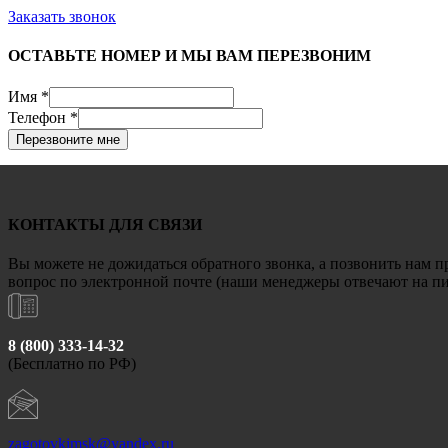
Заказать звонок
ОСТАВЬТЕ НОМЕР И МЫ ВАМ ПЕРЕЗВОНИМ
Имя
*
Телефон
*
Перезвоните мне
КОНТАКТЫ ДЛЯ СВЯЗИ
Вы можете не дожидаться обратного звонка, а позвонить нам п
вопрос по электронной почте (наши менеджеры отвечают на пис
8 (800) 333-14-32
(Бесплатно по РФ)
zagotovkimsk@yandex.ru