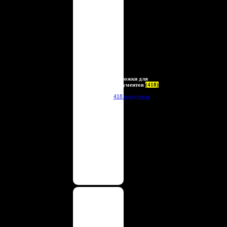
Обложки для
документов
(418)
418 продуктов