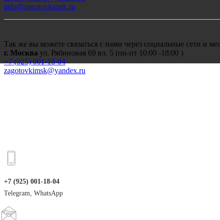
info@zagotovkimsk.ru
Так же вы можете связаться с нами через социальные сети и м
г. Москва
ул. Рябиновая 69 вл. 5 (пн-пт 10:00 -18:00 )
+7 (
925) 001-18-04
zagotovkimsk@yandex.ru
+7 (925) 001-18-04
Telegram, WhatsApp