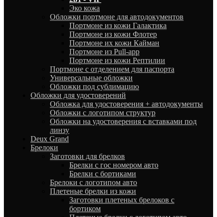
Эко кожа
Обложки портмоне для автодокументов
Портмоне из кожи Галактика
Портмоне из кожи Флотер
Портмоне их кожи Кайман
Портмоне из Pull-app
Портмоне из кожи Рептилии
Портмоне с отделением для паспорта
Универсальные обложки
Обложки под сублимацию
Обложки для удостоверений
Обложка для удостоверения + автодокументы
Обложки с логотипом структур
Обложки на удостоверения с вставками под
линзу
Deux Grand
Брелоки
Заготовки для брелков
Брелки с гос номером авто
Брелки с бортиками
Брелоки с логотипом авто
Плетеные брелки из кожи
Заготовки плетеных брелоков с
бортиком