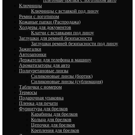
Плетеные брелки с логотипом авто
Ключницы
Ключницы с вставкой под линзу
Ремни с логотипом
Кожаные папки (Распродажа)
Холдеры для документов
Клатчи с вставками под линзу
Заглушки для ремней безопасности
Заглушки ремней безопасности под линзу
Зажигалки
Автозапонки
Держатели для телефона в машину
Ароматизаторы для авто
Полиуретановые линзы
Силиконовые линзы (бортик)
Силиконовые линзы (сублимация)
Таблички с номером
Термосы
Подарочная упаковка
Пленка для печати
Фурнитура для брелков
Карабины для брелков
Кольца для брелков
Цепочки для брелков
Крепления для брелков