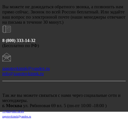
Вы можете не дожидаться обратного звонка, а позвонить нам
прямо сейчас. Звонок по всей России беплатный. Или задайте
ваш вопрос по электронной почте (наши менеджеры отвечают
на письма в течение 30 минут.)
8 (800) 333-14-32
(Бесплатно по РФ)
zagotovkimsk@yandex.ru
info@zagotovkimsk.ru
Так же вы можете связаться с нами через социальные сети и
месенджеры.
г. Москва
ул. Рябиновая 69 вл. 5 (пн-пт 10:00 -18:00 )
+7 (
925) 001-18-04
zagotovkimsk@yandex.ru