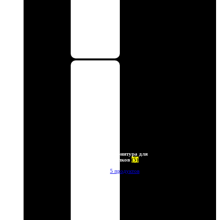
Фурнитура для
брелков
(5)
5 продуктов