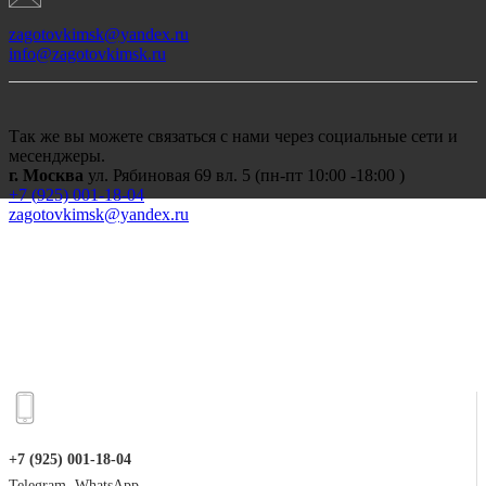
zagotovkimsk@yandex.ru
info@zagotovkimsk.ru
Так же вы можете связаться с нами через социальные сети и
месенджеры.
г. Москва
ул. Рябиновая 69 вл. 5 (пн-пт 10:00 -18:00 )
+7 (
925) 001-18-04
zagotovkimsk@yandex.ru
+7 (925) 001-18-04
Telegram, WhatsApp