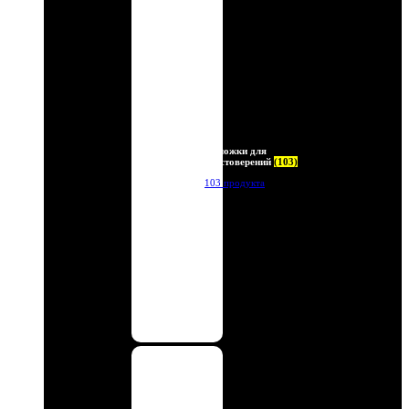
Обложки для
удостоверений
(103)
103 продукта