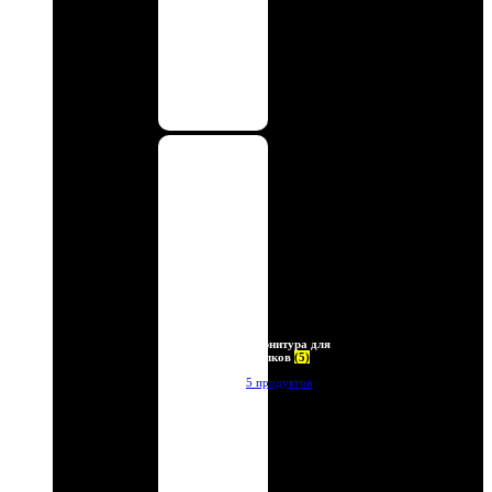
Фурнитура для
брелков
(5)
5 продуктов