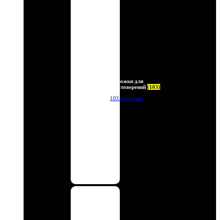
Обложки для
удостоверений
(103)
103 продукта