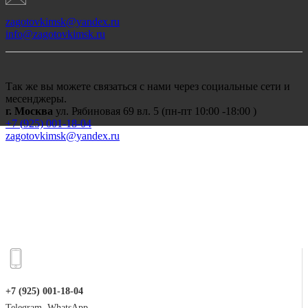
zagotovkimsk@yandex.ru
info@zagotovkimsk.ru
Так же вы можете связаться с нами через социальные сети и
месенджеры.
г. Москва
ул. Рябиновая 69 вл. 5 (пн-пт 10:00 -18:00 )
+7 (
925) 001-18-04
zagotovkimsk@yandex.ru
+7 (925) 001-18-04
Telegram, WhatsApp