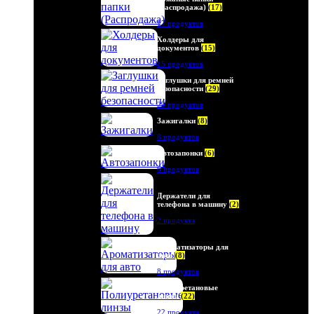
(Распродажа)
(17)
17 продуктов
Холдеры для
документов
(15)
15 продуктов
Заглушки для ремней
безопасности
(29)
29 продуктов
Зажигалки
(8)
8 продуктов
Автозапонки
(6)
6 продуктов
Держатели для
телефона в машину
(2)
2 продукта
Ароматизаторы для
авто
(8)
8 продуктов
Полиуретановые
линзы
(22)
22 продукта