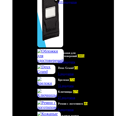
418 продуктов
Обложки для
удостоверений
(103)
103 продукта
Deux Grand
(5)
5 продуктов
Брелоки
(72)
72 продукта
Ключницы
(27)
27 продуктов
Ремни с логотипом
(8)
8 продуктов
Кожаные папки