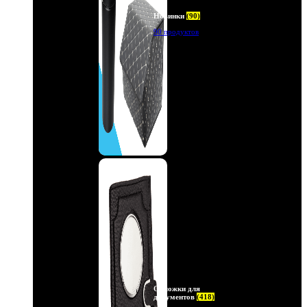
Новинки
(90)
90 продуктов
Обложки для
документов
(418)