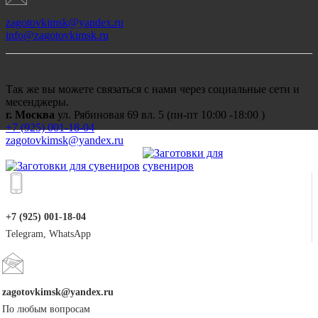
zagotovkimsk@yandex.ru
info@zagotovkimsk.ru
Так же вы можете связаться с нами через социальные сети и
месенджеры.
г. Москва
ул. Рябиновая 69 вл. 5 (пн-пт 10:00 -18:00 )
+7 (
925) 001-18-04
zagotovkimsk@yandex.ru
+7 (925) 001-18-04
Telegram, WhatsApp
zagotovkimsk@yandex.ru
По любым вопросам