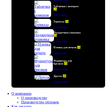
Таблички с номером
(2)
2 продукта
Термосы
(5)
5 продуктов
Подарочная упаковка
(5)
5 продуктов
Пленка для печати
(3)
3 продукта
Фурнитура для
брелков
(5)
5 продуктов
Другое
(9)
9 продуктов
О компании
О производстве
Производство обложек
Как заказать