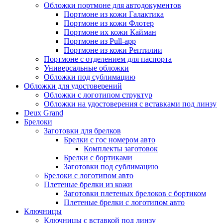
Обложки портмоне для автодокументов
Портмоне из кожи Галактика
Портмоне из кожи Флотер
Портмоне их кожи Кайман
Портмоне из Pull-app
Портмоне из кожи Рептилии
Портмоне с отделением для паспорта
Универсальные обложки
Обложки под сублимацию
Обложки для удостоверений
Обложки с логотипом структур
Обложки на удостоверения с вставками под линзу
Deux Grand
Брелоки
Заготовки для брелков
Брелки с гос номером авто
Комплекты заготовок
Брелки с бортиками
Заготовки под сублимацию
Брелоки с логотипом авто
Плетеные брелки из кожи
Заготовки плетеных брелоков с бортиком
Плетеные брелки с логотипом авто
Ключницы
Ключницы с вставкой под линзу