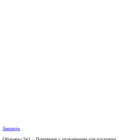
Закрыть
Обложка 5в1 – Портмоне с отделением для паспорта