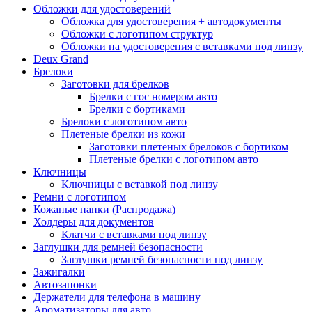
Обложки для удостоверений
Обложка для удостоверения + автодокументы
Обложки с логотипом структур
Обложки на удостоверения с вставками под линзу
Deux Grand
Брелоки
Заготовки для брелков
Брелки с гос номером авто
Брелки с бортиками
Брелоки с логотипом авто
Плетеные брелки из кожи
Заготовки плетеных брелоков с бортиком
Плетеные брелки с логотипом авто
Ключницы
Ключницы с вставкой под линзу
Ремни с логотипом
Кожаные папки (Распродажа)
Холдеры для документов
Клатчи с вставками под линзу
Заглушки для ремней безопасности
Заглушки ремней безопасности под линзу
Зажигалки
Автозапонки
Держатели для телефона в машину
Ароматизаторы для авто