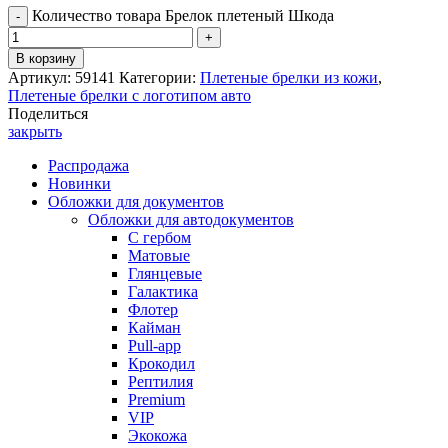
Количество товара Брелок плетеный Шкода
В корзину
Артикул:
59141
Категории:
Плетеные брелки из кожи
,
Плетеные брелки с логотипом авто
Поделиться
закрыть
Распродажа
Новинки
Обложки для документов
Обложки для автодокументов
С гербом
Матовые
Глянцевые
Галактика
Флотер
Кайман
Pull-app
Крокодил
Рептилия
Premium
VIP
Экокожа