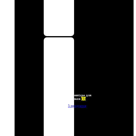
Фурнитура для
брелков
(5)
5 продуктов