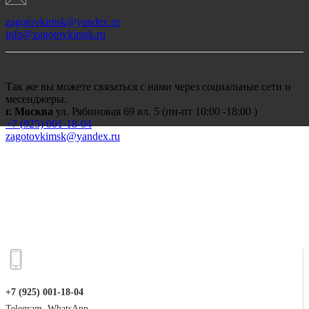
zagotovkimsk@yandex.ru
info@zagotovkimsk.ru
Так же вы можете связаться с нами через социальные сети и
месенджеры.
г. Москва
ул. Рябиновая 69 вл. 5 (пн-пт 10:00 -18:00 )
+7 (
925) 001-18-04
zagotovkimsk@yandex.ru
+7 (925) 001-18-04
Telegram, WhatsApp