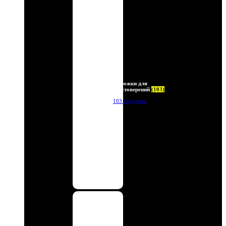
Обложки для
удостоверений
(103)
103 продукта