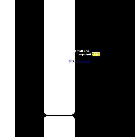
Обложки для
удостоверений
(103)
103 продукта