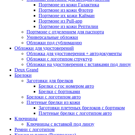
Портмоне из кожи Галактика
Портмоне из кожи Флотер
Портмоне их кожи Кайман
Портмоне из Pull-app
Портмоне из кожи Рептилии
Портмоне с отделением для паспорта
Универсальные обложки
Обложки под сублимацию
Обложки для удостоверений
Обложка для удостоверения + автодокументы
Обложки с логотипом структур
Обложки на удостоверения с вставками под линзу
Deux Grand
Брелоки
Заготовки для брелков
Брелки с гос номером авто
Брелки с бортиками
Брелоки с логотипом авто
Плетеные брелки из кожи
Заготовки плетеных брелоков с бортиком
Плетеные брелки с логотипом авто
Ключницы
Ключницы с вставкой под линзу
Ремни с логотипом
Кожаные папки (Распродажа)