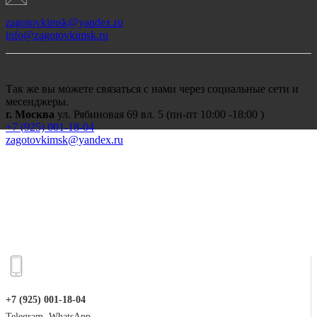
zagotovkimsk@yandex.ru
info@zagotovkimsk.ru
Так же вы можете связаться с нами через социальные сети и
месенджеры.
г. Москва
ул. Рябиновая 69 вл. 5 (пн-пт 10:00 -18:00 )
+7 (
925) 001-18-04
zagotovkimsk@yandex.ru
+7 (925) 001-18-04
Telegram, WhatsApp