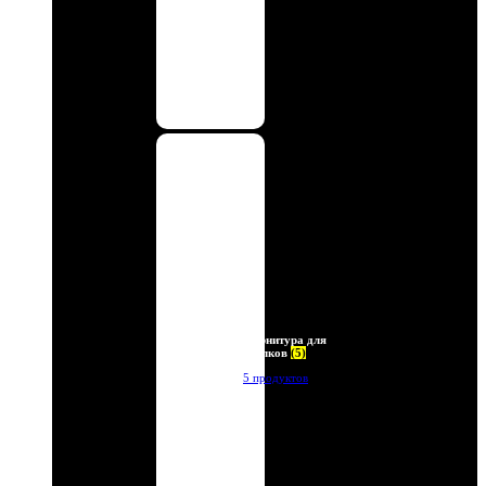
Фурнитура для
брелков
(5)
5 продуктов