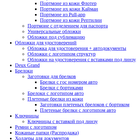
Портмоне из кожи Флотер
Портмоне их кожи Кайман
Портмоне из Pull-app
Портмоне из кожи Рептилии
Портмоне с отделением для паспорта
Универсальные обложки
Обложки под сублимацию
Обложки для удостоверений
Обложка для удостоверения + автодокументы
Обложки с логотипом структур
Обложки на удостоверения с вставками под линзу
Deux Grand
Брелоки
Заготовки для брелков
Брелки с гос номером авто
Брелки с бортиками
Брелоки с логотипом авто
Плетеные брелки из кожи
Заготовки плетеных брелоков с бортиком
Плетеные брелки с логотипом авто
Ключницы
Ключницы с вставкой под линзу
Ремни с логотипом
Кожаные папки (Распродажа)
Холдеры для документов