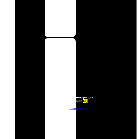
Фурнитура для
брелков
(5)
5 продуктов