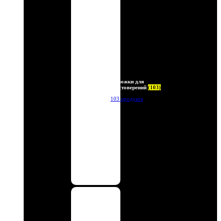
Обложки для
удостоверений
(103)
103 продукта