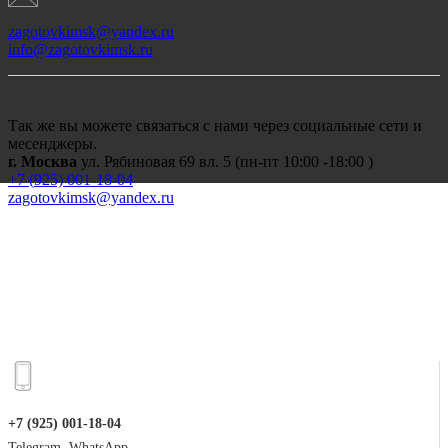
zagotovkimsk@yandex.ru
info@zagotovkimsk.ru
Так же вы можете связаться с нами через социальные сети и
месенджеры.
г. Москва
ул. Рябиновая 69 вл. 5 (пн-пт 10:00 -18:00 )
+7 (
925) 001-18-04
zagotovkimsk@yandex.ru
+7 (925) 001-18-04
Telegram, WhatsApp